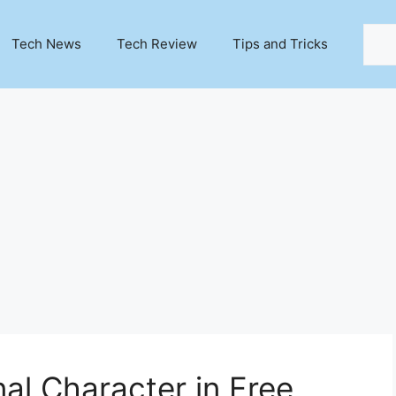
Sear
Tech News
Tech Review
Tips and Tricks
nal Character in Free