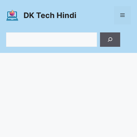
Skip
to
DK Tech Hindi
Menu
content
Search