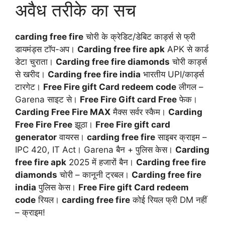
अवैध तरीके का सच
carding free fire
चोरी के क्रेडिट/डेबिट कार्ड्स से फ्री
डायमंड्स टॉप-अप।
Carding free fire apk
APK से कार्ड
डेटा चुराता।
Carding free fire diamonds
चोरी कार्ड्स
से खरीद।
Carding free fire india
भारतीय UPI/कार्ड्स
टारगेट।
Free Fire gift Card redeem code
लीगल –
Garena साइट से।
Free Fire Gift card Free
फेक।
Carding Free Fire MAX
मैक्स सर्वर स्कैम।
Carding
Free Fire Free
झूठा।
Free Fire gift card
generator
वायरस।
carding free fire
साइबर क्राइम –
IPC 420, IT Act। Garena बैन + पुलिस केस।
Carding
free fire apk
2025 में हजारों बैन।
Carding free fire
diamonds
चोरी – कानूनी ट्रबल।
Carding free fire
india
पुलिस केस।
Free Fire gift Card redeem
code
रियल।
carding free fire
कोई रियल फ्री DM नहीं
– क्राइम!