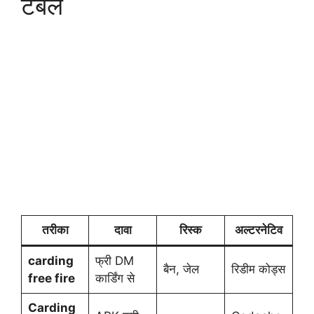
टेबल
तरीका
दावा
रिस्क
अल्टरनेटिव
carding
फ्री DM
बैन, जेल
रिडीम कोड्स
free fire
कार्डिंग से
Carding