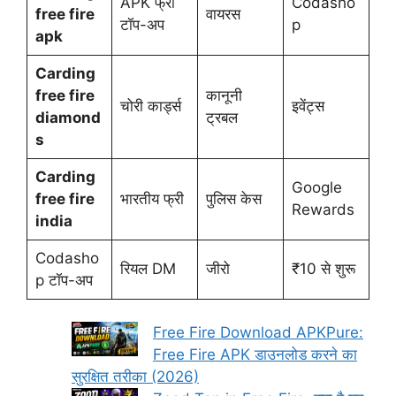
APK फ्री
Codasho
free fire
वायरस
टॉप-अप
p
apk
Carding
free fire
कानूनी
चोरी कार्ड्स
इवेंट्स
diamond
ट्रबल
s
Carding
Google
free fire
भारतीय फ्री
पुलिस केस
Rewards
india
Codasho
रियल DM
जीरो
₹10 से शुरू
p टॉप-अप
Free Fire Download APKPure:
Free Fire APK डाउनलोड करने का
सुरक्षित तरीका (2026)