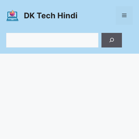
Skip
to
DK Tech Hindi
Menu
content
Search