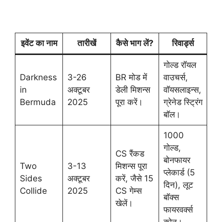
इवेंट का नाम
तारीखें
कैसे भाग लें?
रिवार्ड्स
गोल्ड रॉयल
Darkness
3-26
BR मोड में
वाउचर्स,
in
अक्टूबर
डेली मिशन्स
वॉयसलाइन्स,
Bermuda
2025
पूरा करें।
ग्रेनेड स्ट्रिंग
बॉल।
1000
गोल्ड,
CS रैंकड
बोनफायर
Two
3-13
मिशन्स पूरा
प्लेकार्ड (5
Sides
अक्टूबर
करें, जैसे 15
दिन), लूट
Collide
2025
CS गेम्स
बॉक्स
खेलें।
फायरवर्क्स
कोन।