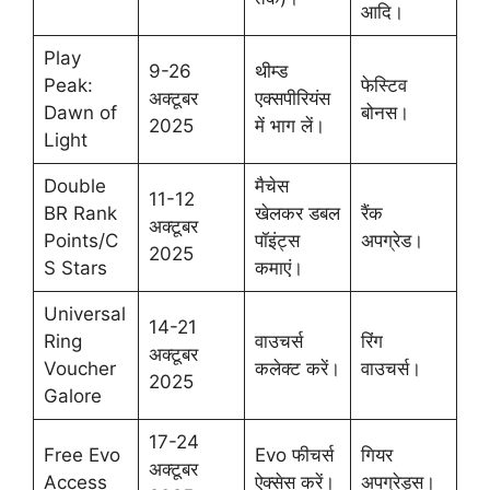
आदि।
Play
9-26
थीम्ड
Peak:
फेस्टिव
अक्टूबर
एक्सपीरियंस
Dawn of
बोनस।
2025
में भाग लें।
Light
Double
मैचेस
11-12
BR Rank
खेलकर डबल
रैंक
अक्टूबर
Points/C
पॉइंट्स
अपग्रेड।
2025
S Stars
कमाएं।
Universal
14-21
Ring
वाउचर्स
रिंग
अक्टूबर
Voucher
कलेक्ट करें।
वाउचर्स।
2025
Galore
17-24
Free Evo
Evo फीचर्स
गियर
अक्टूबर
Access
ऐक्सेस करें।
अपग्रेड्स।