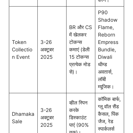
P90
Shadow
BR और CS
Flame,
में खेलकर
Reborn
Token
3-26
टोकन्स
Empress
Collectio
अक्टूबर
कमाएं (डेली
Bundle,
n Event
2025
15 टोकन्स
Diwali
प्रत्येक मोड
थीम्ड
से)।
अवतार्स,
लॉबी
म्यूजिक।
कॉमिक बार्फ,
व्हील स्पिन
ग्लू वॉल सैंड
3-26
करके
Dhamaka
कैसल, पिंक
अक्टूबर
डिस्काउंट
Sale
जैज, रेड
2025
पाएं (90%
स्पार्कलर्स
तक)।