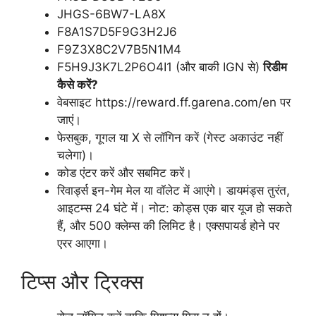
JHGS-6BW7-LA8X
F8A1S7D5F9G3H2J6
F9Z3X8C2V7B5N1M4
F5H9J3K7L2P6O4I1 (और बाकी IGN से)
रिडीम
कैसे करें?
वेबसाइट https://reward.ff.garena.com/en पर
जाएं।
फेसबुक, गूगल या X से लॉगिन करें (गेस्ट अकाउंट नहीं
चलेगा)।
कोड एंटर करें और सबमिट करें।
रिवार्ड्स इन-गेम मेल या वॉलेट में आएंगे। डायमंड्स तुरंत,
आइटम्स 24 घंटे में। नोट: कोड्स एक बार यूज हो सकते
हैं, और 500 क्लेम्स की लिमिट है। एक्सपायर्ड होने पर
एरर आएगा।
टिप्स और ट्रिक्स