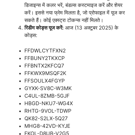
डिजाइन्स में कलर भरें, बंडल्स कस्टमाइज करें और शेयर
करें। इससे नया फ्रेम मिलता है, जो प्रोफाइल में यूज कर
सकते हैं। कोई एक्स्ट्रा टोकन्स नहीं मिलते।
रिडीम कोड्स यूज करें:
आज (13 अक्टूबर 2025) के
कोड्स:
FFDWLCYTFXN2
FFBUNY2TKXCP
FFBNTX2KFCQ7
FFKWX9MSQF2K
FFSOULX4FGYP
GYXK-SV8C-W3MK
C4UL-8ZMB-5GJF
HBGD-NKU7-WG4X
RHTG-9VOL-TDWP
QK82-S2LX-5Q27
MHG8-42VD-KYJE
FKOL-D8UB-V2G5