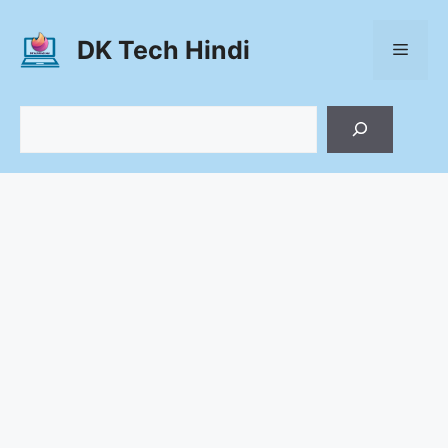
Skip
to
DK Tech Hindi
Menu
content
Search