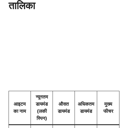
तालिका
न्यूनतम
आइटम
डायमंड
औसत
अधिकतम
मुख्य
का नाम
(लकी
डायमंड
डायमंड
फीचर
स्पिन)