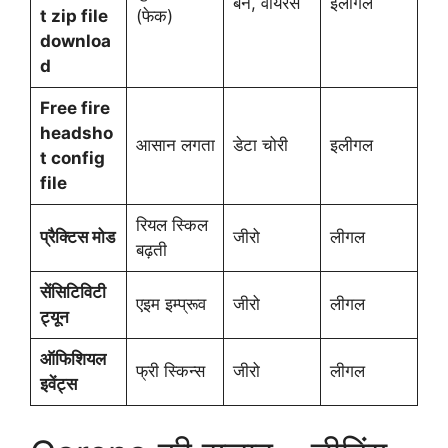
बैन, वायरस
इलीगल
t zip file
(फेक)
downloa
d
Free fire
headsho
आसान लगता
डेटा चोरी
इलीगल
t config
file
रियल स्किल
प्रैक्टिस मोड
जीरो
लीगल
बढ़ती
सेंसिटिविटी
एइम इम्प्रूव
जीरो
लीगल
ट्यून
ऑफिशियल
फ्री स्किन्स
जीरो
लीगल
इवेंट्स