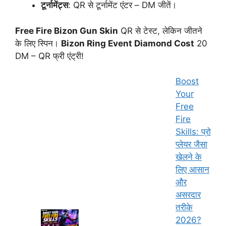
टूर्नामेंट्स
: QR से टूर्नामेंट एंटर – DM जीतें।
Free Fire Bizon Gun Skin
QR से टेस्ट, लेकिन जीतने
के लिए स्पिन।
Bizon Ring Event Diamond Cost
20
DM – QR फ्री एंट्री!
Boost
Your
Free
Fire
Skills: प्रो
प्लेयर जैसा
खेलने के
लिए आसान
और
असरदार
तरीके
2026?