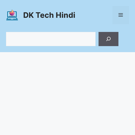
Skip
to
DK Tech Hindi
Menu
content
Search