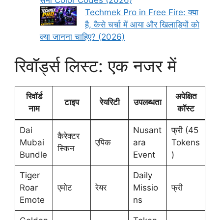
Techmek Pro in Free Fire: क्या
है, कैसे चर्चा में आया और खिलाड़ियों को
क्या जानना चाहिए? (2026)
रिवॉर्ड्स लिस्ट: एक नजर में
रिवॉर्ड
अपेक्षित
टाइप
रेयरिटी
उपलब्धता
नाम
कॉस्ट
Dai
Nusant
फ्री (45
कैरेक्टर
Mubai
एपिक
ara
Tokens
स्किन
Bundle
Event
)
Tiger
Daily
Roar
एमोट
रेयर
Missio
फ्री
Emote
ns