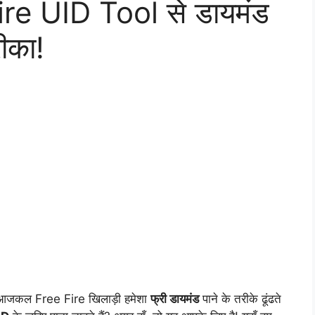
re UID Tool से डायमंड
ीका!
आजकल Free Fire खिलाड़ी हमेशा
फ्री डायमंड
पाने के तरीके ढूंढते