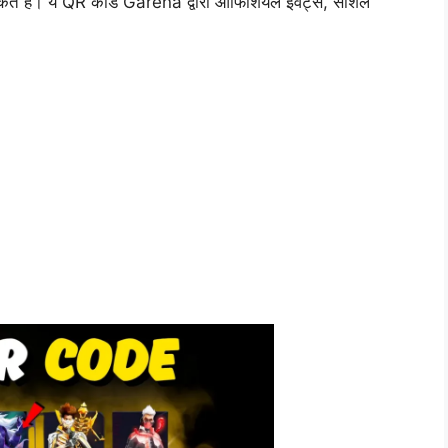
र सकते हैं। ये QR कोड Garena द्वारा ऑफिशियल इवेंट्स, सोशल