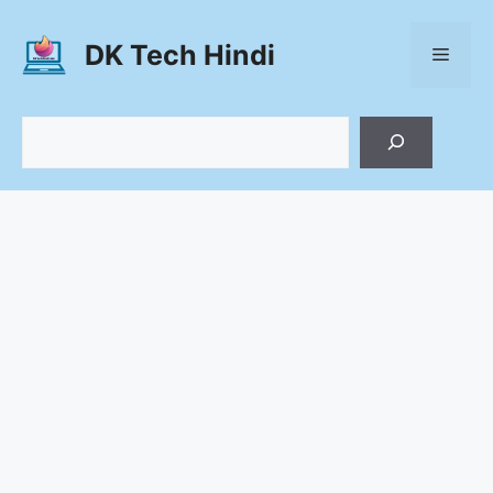
Skip
to
DK Tech Hindi
Menu
content
Search