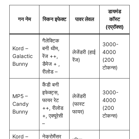
डायमंड
गन नेम
स्किन इफेक्ट
पावर लेवल
कॉस्ट
(एप्रॉक्स)
गैलेक्टिक
3000-
Kord –
बनी थीम,
लेजेंडरी (हाई
4000
Galactic
रेंज ++,
रेंज)
(200
Bunny
डैमेज + ,
टोकन्स)
रीलोड –
कैंडी बनी
इफेक्ट्स,
3000-
MP5 –
लेजेंडरी
फायर रेट
4000
Candy
(फास्ट
++, रीलोड
(200
Bunny
फायर)
+, एक्यूरेसी
टोकन्स)
–
Kord –
नेक्रोमैंसर