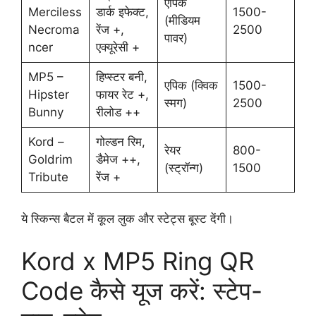
एपिक
Merciless
डार्क इफेक्ट,
1500-
(मीडियम
Necroma
रेंज +,
2500
पावर)
ncer
एक्यूरेसी +
MP5 –
हिप्स्टर बनी,
एपिक (क्विक
1500-
Hipster
फायर रेट +,
स्मग)
2500
Bunny
रीलोड ++
Kord –
गोल्डन रिम,
रेयर
800-
Goldrim
डैमेज ++,
(स्ट्रॉन्ग)
1500
Tribute
रेंज +
ये स्किन्स बैटल में कूल लुक और स्टेट्स बूस्ट देंगी।
Kord x MP5 Ring QR
Code कैसे यूज करें: स्टेप-