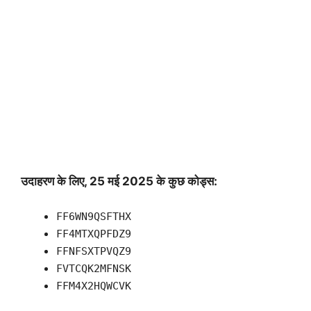
उदाहरण के लिए, 25 मई 2025 के कुछ कोड्स:
FF6WN9QSFTHX
FF4MTXQPFDZ9
FFNFSXTPVQZ9
FVTCQK2MFNSK
FFM4X2HQWCVK