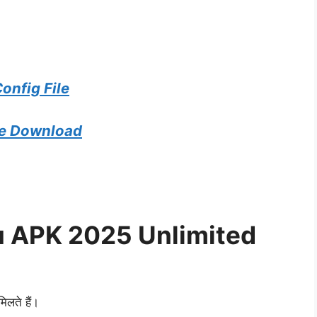
onfig File
ile Download
u APK 2025 Unlimited
िलते हैं।