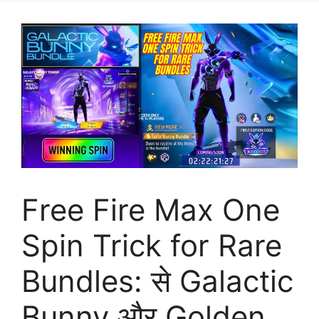
Free Fire Max One
Spin Trick for Rare
Bundles: से Galactic
Bunny और Golden