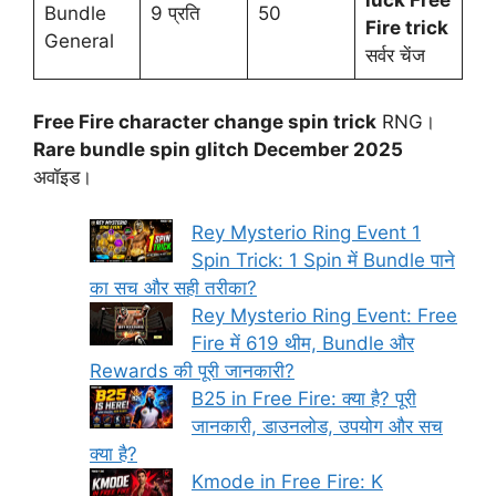
luck Free
Bundle
9 प्रति
50
Fire trick
General
सर्वर चेंज
Free Fire character change spin trick
RNG।
Rare bundle spin glitch December 2025
अवॉइड।
Rey Mysterio Ring Event 1
Spin Trick: 1 Spin में Bundle पाने
का सच और सही तरीका?
Rey Mysterio Ring Event: Free
Fire में 619 थीम, Bundle और
Rewards की पूरी जानकारी?
B25 in Free Fire: क्या है? पूरी
जानकारी, डाउनलोड, उपयोग और सच
क्या है?
Kmode in Free Fire: K