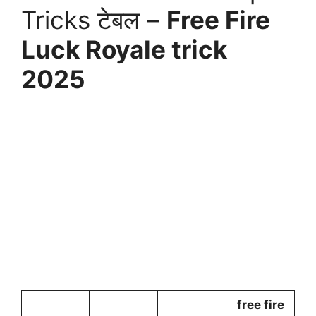
Tricks टेबल –
Free Fire
Luck Royale trick
2025
free fire