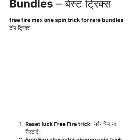
Bundles
– बेस्ट ट्रिक्स
free fire max one spin trick for rare bundles
टॉप ट्रिक्स:
Reset luck Free Fire trick
: सर्वर चेंज या
रीस्टार्ट।
Free Fire character change spin trick
: