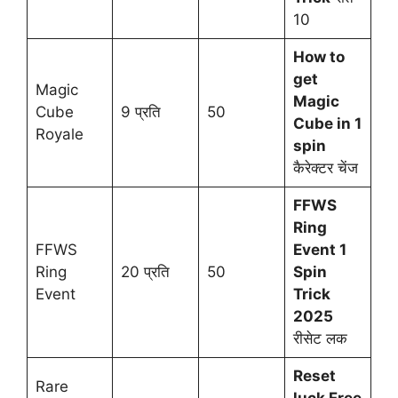
10
How to
get
Magic
Magic
Cube
9 प्रति
50
Cube in 1
Royale
spin
कैरेक्टर चेंज
FFWS
Ring
FFWS
Event 1
Ring
20 प्रति
50
Spin
Event
Trick
2025
रीसेट लक
Reset
Rare