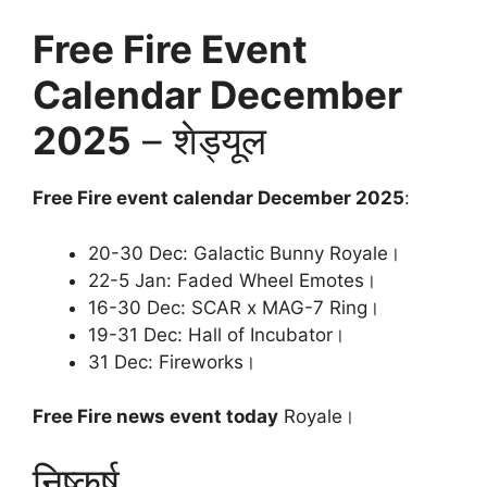
Free Fire Event
Calendar December
2025
– शेड्यूल
Free Fire event calendar December 2025
:
20-30 Dec: Galactic Bunny Royale।
22-5 Jan: Faded Wheel Emotes।
16-30 Dec: SCAR x MAG-7 Ring।
19-31 Dec: Hall of Incubator।
31 Dec: Fireworks।
Free Fire news event today
Royale।
निष्कर्ष