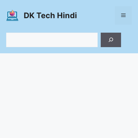
Skip
to
DK Tech Hindi
Menu
content
Search