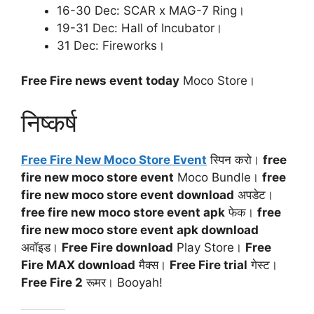
16-30 Dec: SCAR x MAG-7 Ring।
19-31 Dec: Hall of Incubator।
31 Dec: Fireworks।
Free Fire news event today
Moco Store।
निष्कर्ष
Free Fire New Moco Store Event
स्पिन करो।
free
fire new moco store event
Moco Bundle।
free
fire new moco store event download
अपडेट।
free fire new moco store event apk
फेक।
free
fire new moco store event apk download
अवॉइड।
Free Fire download
Play Store।
Free
Fire MAX download
मैक्स।
Free Fire trial
गेस्ट।
Free Fire 2
रूमर। Booyah!