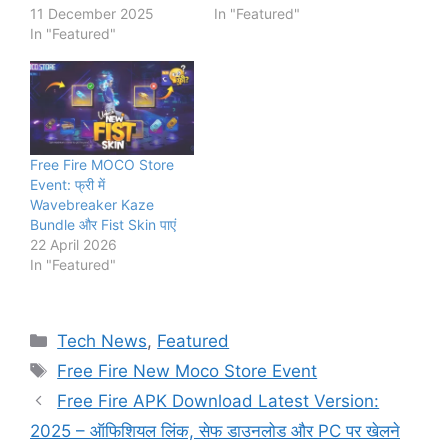
11 December 2025
In "Featured"
In "Featured"
Free Fire MOCO Store
Event: फ्री में
Wavebreaker Kaze
Bundle और Fist Skin पाएं
22 April 2026
In "Featured"
Categories
Tech News
,
Featured
Tags
Free Fire New Moco Store Event
Free Fire APK Download Latest Version:
2025 – ऑफिशियल लिंक, सेफ डाउनलोड और PC पर खेलने