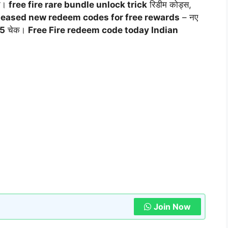
्न।
free fire rare bundle unlock trick
रिडीम कोड्स,
eleased new redeem codes for free rewards
– नए
25
चेक।
Free Fire redeem code today Indian
Join Now