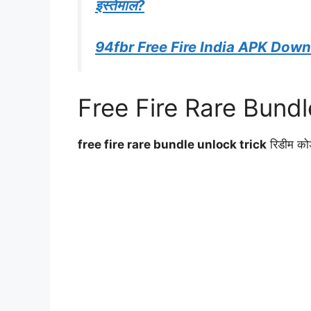
इस्तेमाल?
94fbr Free Fire India APK Dow
Free Fire Rare Bundle 
free fire rare bundle unlock trick
रिडीम कोड