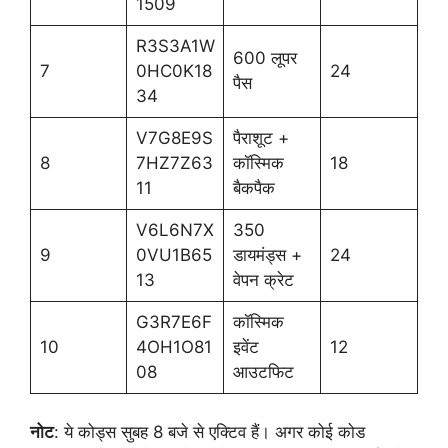
1509
R3S3A1W
600 लूपर
7
0HC0K18
24
पैस
34
V7G8E9S
पैराशूट +
8
7HZ7Z63
कॉस्मिक
18
11
बैकपैक
V6L6N7X
350
9
0VU1B65
डायमंड्स +
24
13
वेपन क्रेट
G3R7E6F
कॉस्मिक
10
4OH1O81
इवेंट
12
08
आउटफिट
नोट
: ये कोड्स सुबह 8 बजे से एक्टिव हैं। अगर कोई कोड