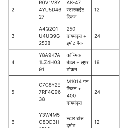
R0V1V8Y
AK-47
2
4YU5D46
स्टारलाईट
12
27
स्किन
A4Q2Q1
250
3
U4UQ9G
डायमंड्स +
24
2528
इमोट पैक
Y8A9K7A
कॉस्मिक
4
1LZ4H03
बंडल + लूपर
18
91
टोकन
M1014 गन
C7C8Y2E
स्किन +
5
7RF4Q96
24
400
38
डायमंड्स
Y3W4M5
स्टार डांस
6
O8OD3H
12
इमोट