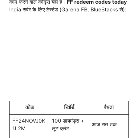
काम करने वाले कोड्स यहाँ हैं।
FF redeem codes today
India सर्वर के लिए टेस्टेड (Garena FB, BlueStacks से):
कोड
रिवॉर्ड
वैधता
FF24NOVJ0K
100 डायमंड्स +
आज रात तक
1L2M
लूट क्रेट