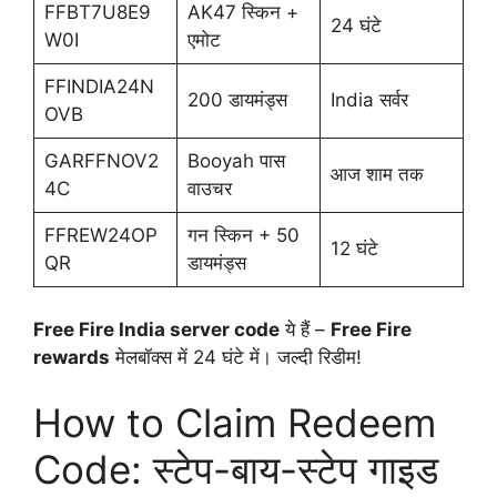
FFBT7U8E9
AK47 स्किन +
24 घंटे
W0I
एमोट
FFINDIA24N
200 डायमंड्स
India सर्वर
OVB
GARFFNOV2
Booyah पास
आज शाम तक
4C
वाउचर
FFREW24OP
गन स्किन + 50
12 घंटे
QR
डायमंड्स
Free Fire India server code
ये हैं –
Free Fire
rewards
मेलबॉक्स में 24 घंटे में। जल्दी रिडीम!
How to Claim Redeem
Code: स्टेप-बाय-स्टेप गाइड