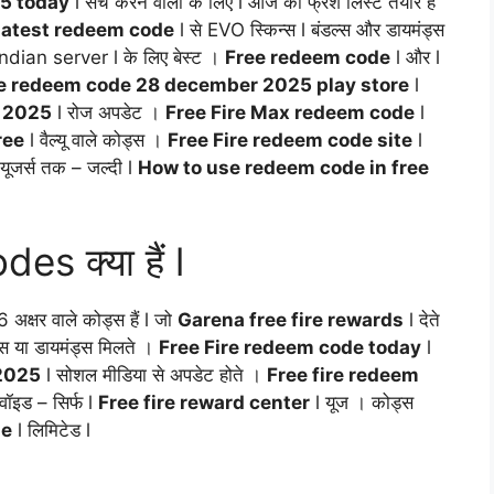
5 today
l सर्च करने वालों के लिए l आज की फ्रेश लिस्ट तैयार है
 latest redeem code
l से EVO स्किन्स l बंडल्स और डायमंड्स
Indian server l के लिए बेस्ट ।
Free redeem code
l और l
re redeem code 28 december 2025 play store
l
e 2025
l रोज अपडेट ।
Free Fire Max redeem code
l
ree
l वैल्यू वाले कोड्स ।
Free Fire redeem code site
l
ूजर्स तक – जल्दी l
How to use redeem code in free
 क्या हैं l
क्षर वाले कोड्स हैं l जो
Garena free fire rewards
l देते
ट्स या डायमंड्स मिलते ।
Free Fire redeem code today
l
 2025
l सोशल मीडिया से अपडेट होते ।
Free fire redeem
ॉइड – सिर्फ l
Free fire reward center
l यूज । कोड्स
de
l लिमिटेड l