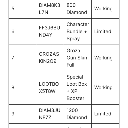
DIAM8K3
800
5
Working
L7N
Diamond
Character
FF3J6BU
6
Bundle +
Limited
ND4Y
Spray
Groza
GROZAS
7
Gun Skin
Working
KIN2Q9
Full
Special
LOOTBO
Loot Box
8
Working
X5T8W
+ XP
Booster
DIAM3JU
1200
9
Limited
NE7Z
Diamond