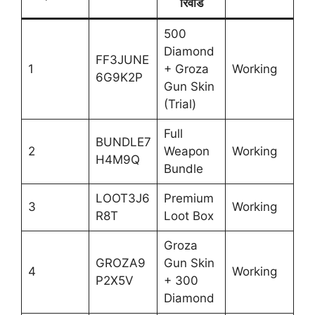
रिवॉर्ड
500
Diamond
FF3JUNE
1
+ Groza
Working
6G9K2P
Gun Skin
(Trial)
Full
BUNDLE7
2
Weapon
Working
H4M9Q
Bundle
LOOT3J6
Premium
3
Working
R8T
Loot Box
Groza
GROZA9
Gun Skin
4
Working
P2X5V
+ 300
Diamond