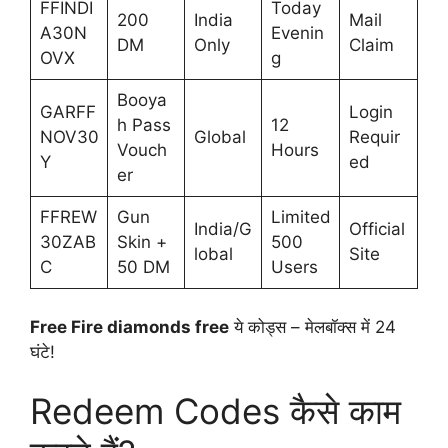
FFINDI
Today
200
India
Mail
A30N
Evenin
DM
Only
Claim
OVX
g
Booya
GARFF
Login
h Pass
12
NOV30
Global
Requir
Vouch
Hours
Y
ed
er
FFREW
Gun
Limited
India/G
Official
30ZAB
Skin +
500
lobal
Site
C
50 DM
Users
Free Fire diamonds free
ये कोड्स – मेलबॉक्स में 24
घंटे!
Redeem Codes कैसे काम