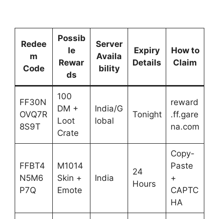
Possib
Redee
Server
le
Expiry
How to
m
Availa
Rewar
Details
Claim
Code
bility
ds
100
FF30N
reward
DM +
India/G
OVQ7R
Tonight
.ff.gare
Loot
lobal
8S9T
na.com
Crate
Copy-
FFBT4
M1014
Paste
24
N5M6
Skin +
India
+
Hours
P7Q
Emote
CAPTC
HA