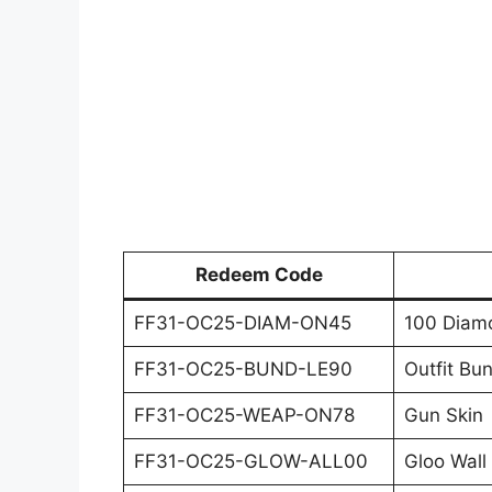
Redeem Code
FF31-OC25-DIAM-ON45
100 Diam
FF31-OC25-BUND-LE90
Outfit Bu
FF31-OC25-WEAP-ON78
Gun Skin
FF31-OC25-GLOW-ALL00
Gloo Wall