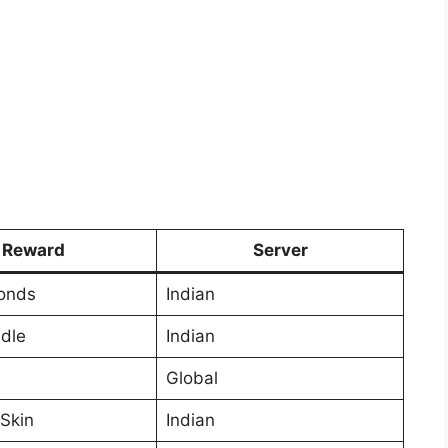
Reward
Server
onds
Indian
ndle
Indian
Global
 Skin
Indian