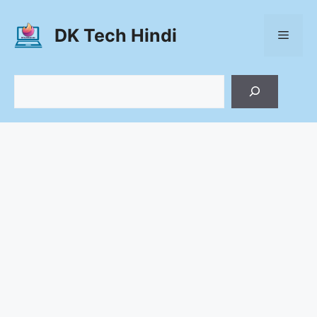
Skip
to
DK Tech Hindi
Menu
content
Search