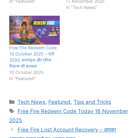
In "Featured"
17 November 2025
In "Tech News"
Free Fire Redeem Code
10 October 2025 – फ्री
2500 डायमंड्स और एपिक
स्किन्स की बरसात!
10 October 2025
In "Featured"
Categories
Tech News
,
Featured
,
Tips and Tricks
Tags
Free Fire Redeem Code Today 16 November
2025
Free Fire Lost Account Recovery – आपका