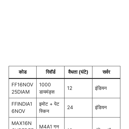
कोड
रिवॉर्ड
वैधता (घंटे)
सर्वर
FF16NOV
1000
12
इंडियन
25DIAM
डायमंड्स
FFINDIA1
इमोट + पेट
24
इंडियन
6NOV
स्किन
MAX16N
M4A1 गन