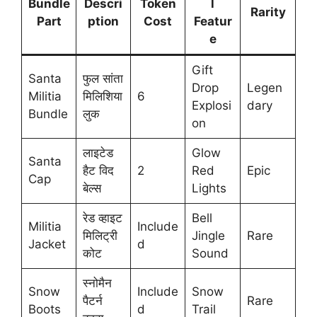
Bundle
Descri
Token
l
Rarity
Part
ption
Cost
Featur
e
Gift
Santa
फुल सांता
Drop
Legen
Militia
मिलिशिया
6
Explosi
dary
Bundle
लुक
on
लाइटेड
Glow
Santa
हैट विद
2
Red
Epic
Cap
बेल्स
Lights
रेड व्हाइट
Bell
Militia
Include
मिलिट्री
Jingle
Rare
Jacket
d
कोट
Sound
स्नोमैन
Snow
Include
Snow
पैटर्न
Rare
Boots
d
Trail