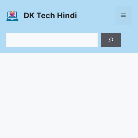
Skip
to
DK Tech Hindi
Menu
content
Search