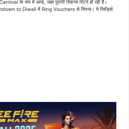
val के रूप में आया, जहां पुरानी स्किन्स रिटर्न हो रही हैं।
wn to Diwali में Ring Vouchers से स्पिन्स। ये रिवॉर्ड्स