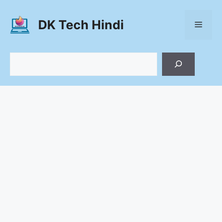
Skip
to
DK Tech Hindi
Menu
content
Search