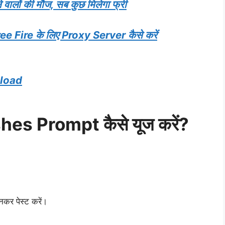
लों की मौज, सब कुछ मिलेगा फ्री
Fire के लिए Proxy Server कैसे करें
nload
s Prompt कैसे यूज करें?
चुनकर पेस्ट करें।