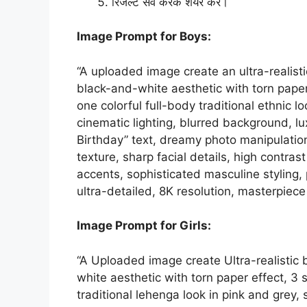
रिजल्ट सेव करके शेयर करें।
Image Prompt for Boys:
“A uploaded image create an ultra-realist
black-and-white aesthetic with torn paper 
one colorful full-body traditional ethnic lo
cinematic lighting, blurred background, l
Birthday” text, dreamy photo manipulation
texture, sharp facial details, high contr
accents, sophisticated masculine styling, 
ultra-detailed, 8K resolution, masterpiece
Image Prompt for Girls:
“A Uploaded image create Ultra-realistic b
white aesthetic with torn paper effect, 3 s
traditional lehenga look in pink and grey,