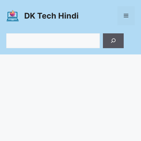
Skip
to
DK Tech Hindi
Menu
content
Search