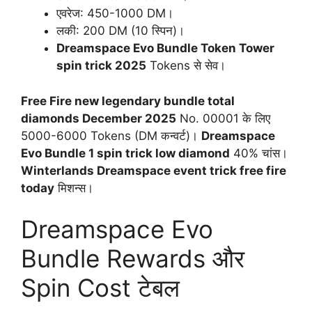
एवरेज: 450-1000 DM।
लकी: 200 DM (10 स्पिन)।
Dreamspace Evo Bundle Token Tower
spin trick 2025
Tokens से सेव।
Free Fire new legendary bundle total
diamonds December 2025
No. 00001 के लिए
5000-6000 Tokens (DM कन्वर्ट)।
Dreamspace
Evo Bundle 1 spin trick low diamond
40% चांस।
Winterlands Dreamspace event trick free fire
today
मिशन्स।
Dreamspace Evo
Bundle Rewards और
Spin Cost टेबल