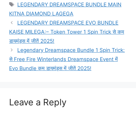
Tags
LEGENDARY DREAMSPACE BUNDLE MAIN
KITNA DIAMOND LAGEGA
LEGENDARY DREAMSPACE EVO BUNDLE
KAISE MILEGA:– Token Tower 1 Spin Trick से कम
डायमंड्स में जीतें 2025!
Legendary Dreamspace Bundle 1 Spin Trick:
से Free Fire Winterlands Dreamspace Event में
Evo Bundle कम डायमंड्स में जीतें 2025!
Leave a Reply