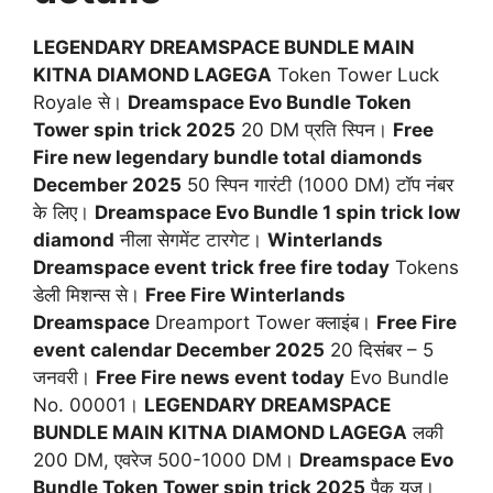
LEGENDARY DREAMSPACE BUNDLE MAIN
KITNA DIAMOND LAGEGA
Token Tower Luck
Royale से।
Dreamspace Evo Bundle Token
Tower spin trick 2025
20 DM प्रति स्पिन।
Free
Fire new legendary bundle total diamonds
December 2025
50 स्पिन गारंटी (1000 DM) टॉप नंबर
के लिए।
Dreamspace Evo Bundle 1 spin trick low
diamond
नीला सेगमेंट टारगेट।
Winterlands
Dreamspace event trick free fire today
Tokens
डेली मिशन्स से।
Free Fire Winterlands
Dreamspace
Dreamport Tower क्लाइंब।
Free Fire
event calendar December 2025
20 दिसंबर – 5
जनवरी।
Free Fire news event today
Evo Bundle
No. 00001।
LEGENDARY DREAMSPACE
BUNDLE MAIN KITNA DIAMOND LAGEGA
लकी
200 DM, एवरेज 500-1000 DM।
Dreamspace Evo
Bundle Token Tower spin trick 2025
पैक यूज।