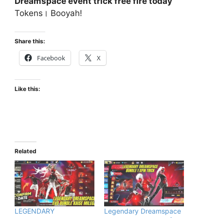
Dreamspace event trick free fire today
Tokens। Booyah!
Share this:
Facebook
X
Like this:
Related
LEGENDARY
Legendary Dreamspace