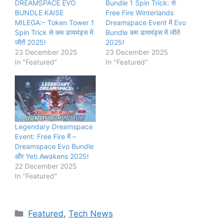
DREAMSPACE EVO
Bundle 1 Spin Trick: से
BUNDLE KAISE
Free Fire Winterlands
MILEGA:– Token Tower 1
Dreamspace Event में Evo
Spin Trick से कम डायमंड्स में
Bundle कम डायमंड्स में जीतें
जीतें 2025!
2025!
23 December 2025
23 December 2025
In "Featured"
In "Featured"
Legendary Dreamspace
Event: Free Fire में –
Dreamspace Evo Bundle
और Yeti Awakens 2025!
22 December 2025
In "Featured"
Categories
Featured
,
Tech News