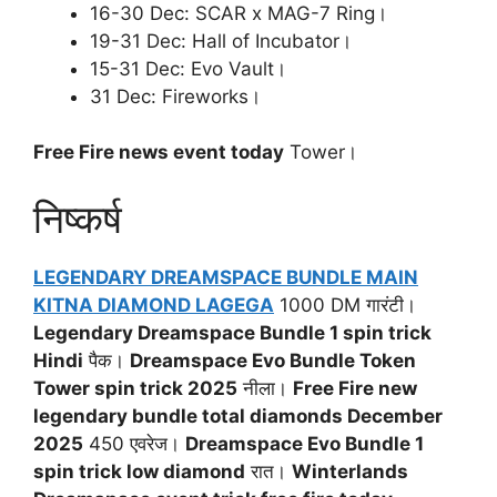
16-30 Dec: SCAR x MAG-7 Ring।
19-31 Dec: Hall of Incubator।
15-31 Dec: Evo Vault।
31 Dec: Fireworks।
Free Fire news event today
Tower।
निष्कर्ष
LEGENDARY DREAMSPACE BUNDLE MAIN
KITNA DIAMOND LAGEGA
1000 DM गारंटी।
Legendary Dreamspace Bundle 1 spin trick
Hindi
पैक।
Dreamspace Evo Bundle Token
Tower spin trick 2025
नीला।
Free Fire new
legendary bundle total diamonds December
2025
450 एवरेज।
Dreamspace Evo Bundle 1
spin trick low diamond
रात।
Winterlands