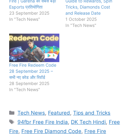
Fire | Garena की सबसे बड़ी
Guide to Rewards, Spin
Esports प्रतियोगिता
Tricks, Diamonds Cost
23 September 2025
and Release Date
In "Tech News"
1 October 2025
In "Tech News"
Free Fire Redeem Code
28 September 2025 –
सभी नए कोड और रिवॉर्ड
28 September 2025
In "Tech News"
Categories
Tech News
,
Featured
,
Tips and Tricks
Tags
94fbr Free Fire India
,
DK Tech Hindi
,
Free
Fire
,
Free Fire Diamond Code
,
Free Fire