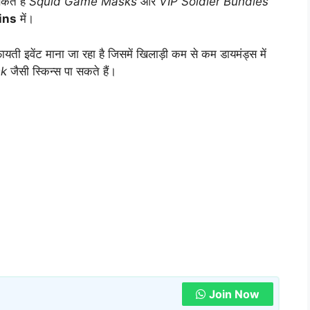
कते हैं
Squid Game Masks
और
VIP Soldier Bundles
pins
में।
ती इवेंट माना जा रहा है जिसमें खिलाड़ी कम से कम डायमंड्स में
sk
जैसी स्किन्स पा सकते हैं।
Join Now