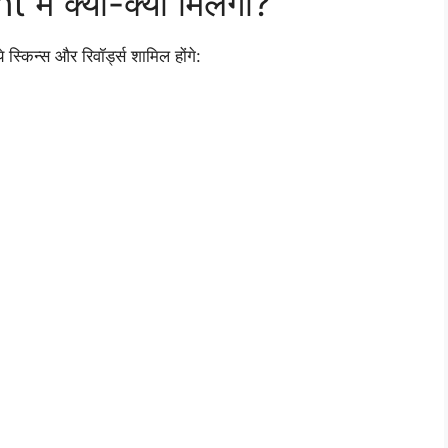
ं क्या-क्या मिलेगा?
े स्किन्स और रिवॉर्ड्स शामिल होंगे: