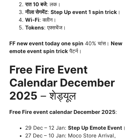
रात 10 बजे
: लक।
नीला सेगमेंट
:
Step Up event 1 spin trick
।
Wi-Fi
: क्लीन।
Tokens
: एक्सचेंज।
FF new event today one spin
40% चांस।
New
emote event spin trick
पैटर्न।
Free Fire Event
Calendar December
2025
– शेड्यूल
Free Fire event calendar December 2025
:
29 Dec – 12 Jan:
Step Up Emote Event
।
27 Dec – 10 Jan: Moco Store Arrival。