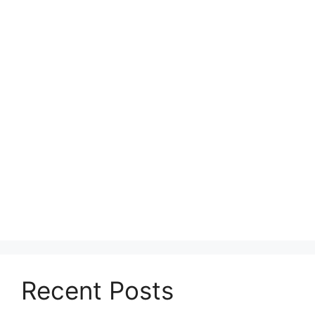
Recent Posts