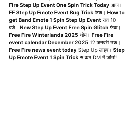
Fire Step Up Event One Spin Trick Today
आज।
FF Step Up Emote Event Bug Trick
फेक।
How to
get Band Emote 1 Spin Step Up Event
रात 10
बजे।
New Step Up Event Free Spin Glitch
फेक।
Free Fire Winterlands 2025
थीम।
Free Fire
event calendar December 2025
12 जनवरी तक।
Free Fire news event today
Step Up लाइव।
Step
Up Emote Event 1 Spin Trick
से कम DM में जीतो!