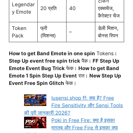
टोकन
Legendar
20 प्रति
40
एक्सचेंज,
y Emote
कैरेक्टर चेंज
Token
फ्री
डेली मिशन,
–
Pack
(मिशन्स)
बोनस स्पिन
How to get Band Emote in one spin
Tokens।
Step Up event free spin trick
पैक।
FF Step Up
Emote Event Bug Trick
फेक।
How to get Band
Emote 1 Spin Step Up Event
रात।
New Step Up
Event Free Spin Glitch
फेक।
lusensi.shop ff: क्या है? Free
Fire Sensitivity और Sensi Tools
की पूरी जानकारी 2026?
Poki in Free Fire: क्या है इसका
मतलब और Free Fire से इसका क्या