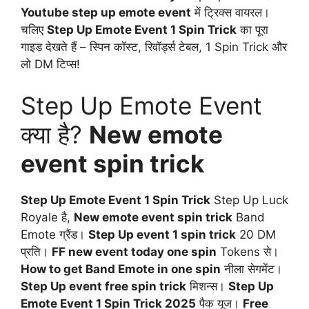
Youtube step up emote event
में ट्रिक्स वायरल।
चलिए
Step Up Emote Event 1 Spin Trick
का पूरा
गाइड देखते हैं – स्पिन कॉस्ट, रिवॉर्ड्स टेबल, 1 Spin Trick और
लो DM टिप्स!
Step Up Emote Event
क्या है?
New emote
event spin trick
Step Up Emote Event 1 Spin Trick
Step Up Luck
Royale है,
New emote event spin trick
Band
Emote ग्रैंड।
Step Up event 1 spin trick
20 DM
प्रति।
FF new event today one spin
Tokens से।
How to get Band Emote in one spin
नीला सेगमेंट।
Step Up event free spin trick
मिशन्स।
Step Up
Emote Event 1 Spin Trick 2025
पैक यूज।
Free