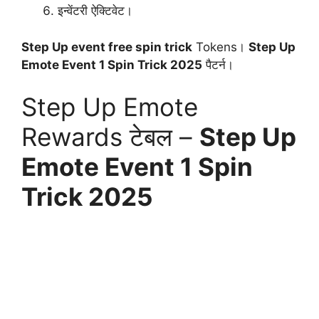
इन्वेंटरी ऐक्टिवेट।
Step Up event free spin trick
Tokens।
Step Up
Emote Event 1 Spin Trick 2025
पैटर्न।
Step Up Emote
Rewards टेबल –
Step Up
Emote Event 1 Spin
Trick 2025