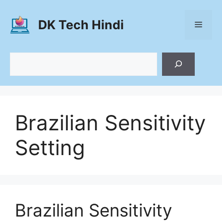
Skip
to
DK Tech Hindi
Menu
content
Search
Brazilian Sensitivity
Setting
Brazilian Sensitivity