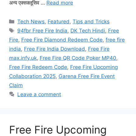
अन्य एक्सक्लूसिव …
Read more
Categories
Tech News
,
Featured
,
Tips and Tricks
Tags
94fbr Free Fire India
,
DK Tech Hindi
,
Free
Fire
,
Free Fire Diamond Redeem Code
,
free fire
india
,
Free Fire India Download
,
Free Fire
max.infy.uk
,
Free Fire QR Code Poker MP40
,
Free Fire Redeem Code
,
Free Fire Upcoming
Collaboration 2025
,
Garena Free Fire Event
Claim
Leave a comment
Free Fire Upcoming