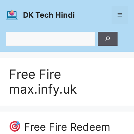
Skip
to
DK Tech Hindi
Menu
content
Search
Free Fire
max.infy.uk
Free Fire Redeem