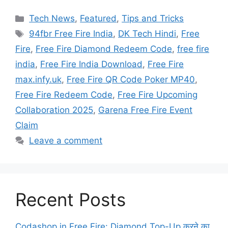
Categories
Tech News
,
Featured
,
Tips and Tricks
Tags
94fbr Free Fire India
,
DK Tech Hindi
,
Free
Fire
,
Free Fire Diamond Redeem Code
,
free fire
india
,
Free Fire India Download
,
Free Fire
max.infy.uk
,
Free Fire QR Code Poker MP40
,
Free Fire Redeem Code
,
Free Fire Upcoming
Collaboration 2025
,
Garena Free Fire Event
Claim
Leave a comment
Recent Posts
Codashop in Free Fire: Diamond Top-Up करने का