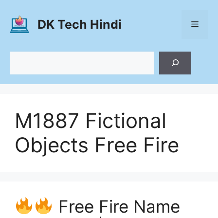
Skip
to
DK Tech Hindi
Menu
content
Search
M1887 Fictional
Objects Free Fire
Free Fire Name