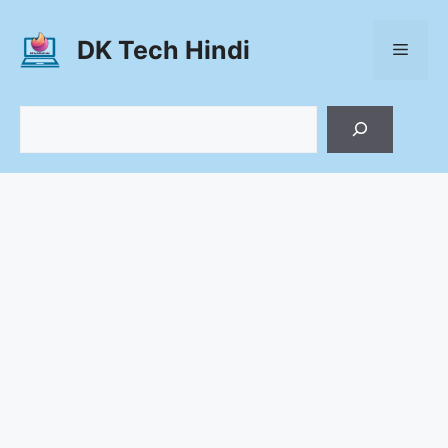
Skip
to
DK Tech Hindi
Menu
content
Search